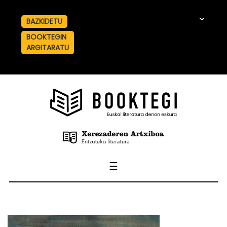
BAZKIDETU
☰
BOOKTEGIN
ARGITARATU
☰