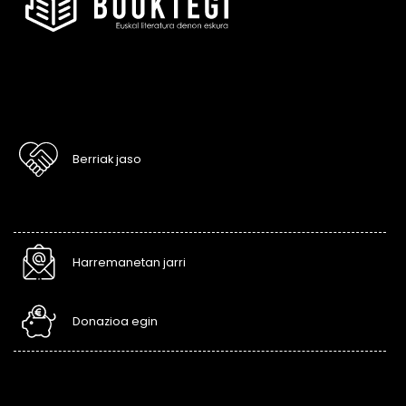
Berriak jaso
Harremanetan jarri
Donazioa egin