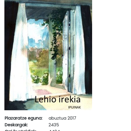
Plazaratze eguna:
abuztua 2017
Deskargak:
2435