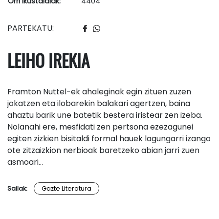
Orri ikustaldiak:
4404
PARTEKATU:
LEIHO IREKIA
Framton Nuttel-ek ahaleginak egin zituen zuzen
jokatzen eta ilobarekin balakari agertzen, baina
ahaztu barik une batetik bestera iristear zen izeba.
Nolanahi ere, mesfidati zen pertsona ezezagunei
egiten zizkien bisitaldi formal hauek lagungarri izango
ote zitzaizkion nerbioak baretzeko abian jarri zuen
asmoari…
Sailak:
Gazte Literatura