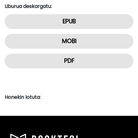
Liburua deskargatu:
EPUB
MOBI
PDF
Honekin lotuta: