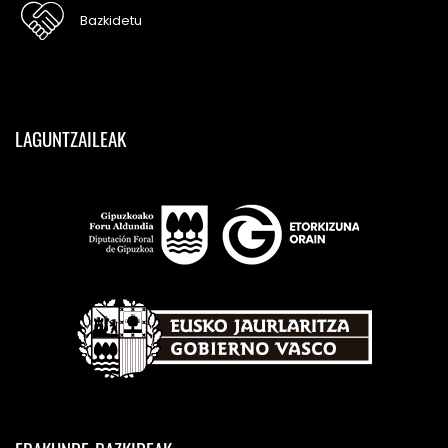
Bazkidetu
LAGUNTZAILEAK