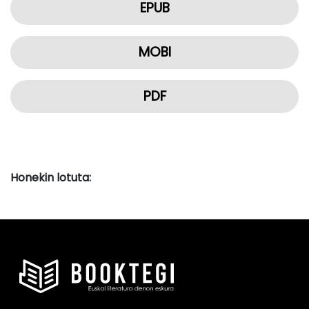
EPUB
MOBI
PDF
Honekin lotuta: