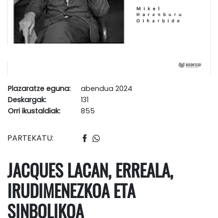
Plazaratze eguna:
abendua 2024
Deskargak:
131
Orri ikustaldiak:
855
PARTEKATU:
JACQUES LACAN, ERREALA,
IRUDIMENEZKOA ETA
SINBOLIKOA