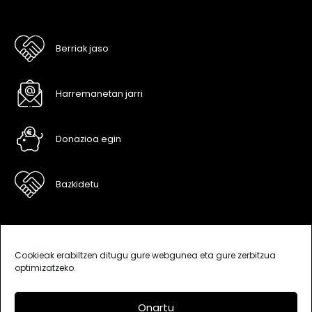
Berriak jaso
Harremanetan jarri
Donazioa egin
Bazkidetu
Cookieak erabiltzen ditugu gure webgunea eta gure zerbitzua
optimizatzeko.
Onartu