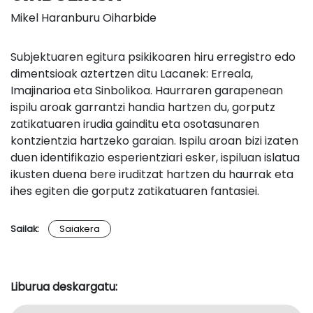
Mikel Haranburu Oiharbide
Subjektuaren egitura psikikoaren hiru erregistro edo
dimentsioak aztertzen ditu Lacanek: Erreala,
Imajinarioa eta Sinbolikoa. Haurraren garapenean
ispilu aroak garrantzi handia hartzen du, gorputz
zatikatuaren irudia gainditu eta osotasunaren
kontzientzia hartzeko garaian. Ispilu aroan bizi izaten
duen identifikazio esperientziari esker, ispiluan islatua
ikusten duena bere iruditzat hartzen du haurrak eta
ihes egiten die gorputz zatikatuaren fantasiei.
Sailak:
Saiakera
Liburua deskargatu: