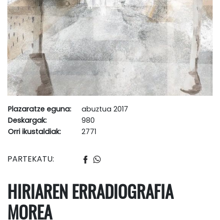
Plazaratze eguna:
abuztua 2017
Deskargak:
980
Orri ikustaldiak:
2771
PARTEKATU:
HIRIAREN ERRADIOGRAFIA
MOREA