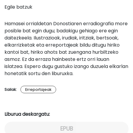
Egile batzuk
Hamasei orrialdetan Donostiaren erradiografia more
posible bat egin dugu; badakigu gehiago ere egin
daitezkeela. Ilustrazioak, irudiak, iritziak, bertsoak,
elkarrizketak eta erreportajeak bildu ditugu hiriko
kantoi bat, hiriko ahots bat zuengana hurbiltzeko
asmoz. Ez da erraza hainbeste ertz orri lauan
islatzea. Espero dugu gustuko izango duzuela elkarlan
honetatik sortu den liburuxka.
Sailak:
Erreportajeak
Liburua deskargatu:
EPUB