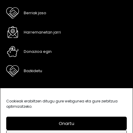
Berriak jaso
Harremanetan jarri
Donazioa egin
Bazkidetu
Cookieak erabiltzen ditugu gure webgunea eta gure zerbitzua
optimizatzeko.
Onartu