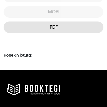
MOBI
PDF
Honekin lotuta: