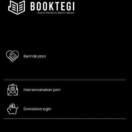
Berriak jaso
Harremanetan jarri
Donazioa egin