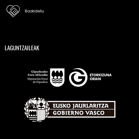
Bazkidetu
LAGUNTZAILEAK