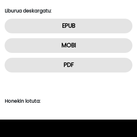
Liburua deskargatu:
EPUB
MOBI
PDF
Honekin lotuta: