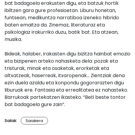
bat badagoela erakusten digu, eta batzuk hortik
ibiltzen gara gure profesioetan. Liburu honetan,
funtsean, medikuntza narratiboa izeneko hibrido
baten emaitza da. Zinemaz, literaturaz eta
psikologiaz irakurriko duzu, batik bat. Eta atzean,
musika.
Bideak, halaber, irakasten digu bizitza hainbat emozio
eta bizipenen arteko nahasketa dela: pozak eta
tristurak, minak eta osaketak, erorketak eta
altxatzeak, haserreak, itxaropenak… Zientziak dena
ezin duela azaldu eta konpondu gogorarazten digu
liburuak ere. Fantasia eta errealitatea ez nahasteko.
Barrukoak partekatzen ikasteko. “Beti beste tontor
bat badagoela gure zain”.
Sailak:
Saiakera