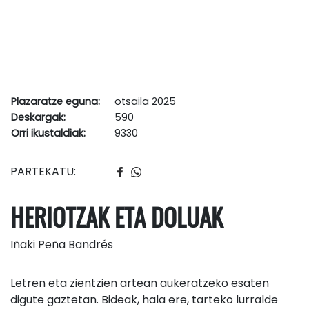
Plazaratze eguna:
otsaila 2025
Deskargak:
590
Orri ikustaldiak:
9330
PARTEKATU:
HERIOTZAK ETA DOLUAK
Iñaki Peña Bandrés
Letren eta zientzien artean aukeratzeko esaten
digute gaztetan. Bideak, hala ere, tarteko lurralde