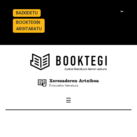
BAZKIDETU
☰
BOOKTEGIN
ARGITARATU
☰