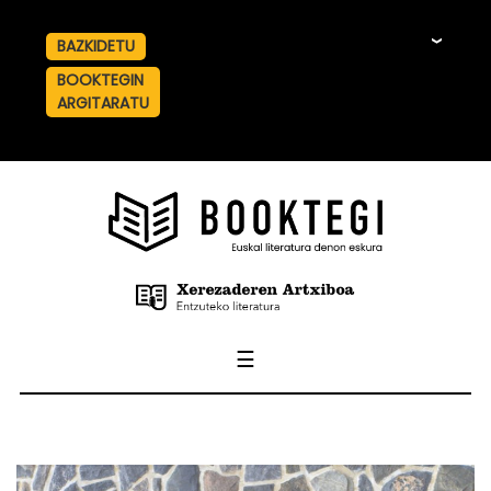
BAZKIDETU
☰
BOOKTEGIN
ARGITARATU
☰