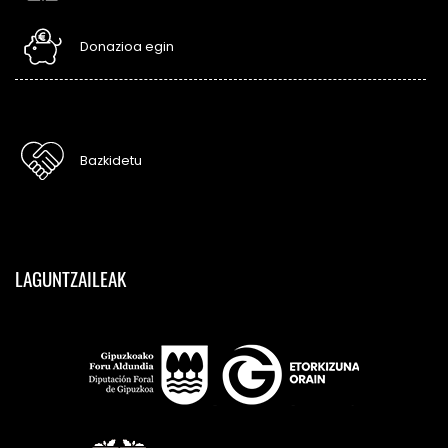
Donazioa egin
Bazkidetu
LAGUNTZAILEAK