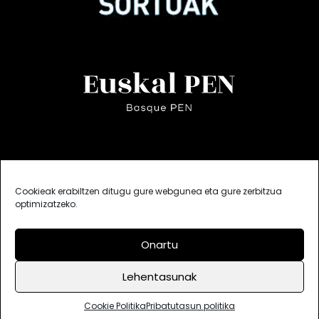
Cookieak erabiltzen ditugu gure webgunea eta gure zerbitzua
optimizatzeko.
Onartu
Lehentasunak
Bisitak: 639673
Deskargak: 341781
Cookie Politika
Lege oharra
Pribatutasun politika
Cookie Politika
Pribatutasun politika