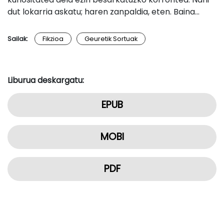
dut lokarria askatu; haren zanpaldia, eten. Baina…
Sailak:
Fikzioa
Geuretik Sortuak
Liburua deskargatu:
EPUB
MOBI
PDF