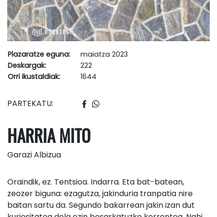
Plazaratze eguna:
maiatza 2023
Deskargak:
222
Orri ikustaldiak:
1644
PARTEKATU:
HARRIA MITO
Garazi Albizua
Oraindik, ez. Tentsioa. Indarra. Eta bat-batean,
zeozer biguna: ezagutza, jakinduria tranpatia nire
baitan sartu da. Segundo bakarrean jakin izan dut
kuriositatea dela ezin besarkatuzko korrontea. Nahi