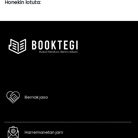
Honekin lotuta:
Berriak jaso
Harremanetan jarri