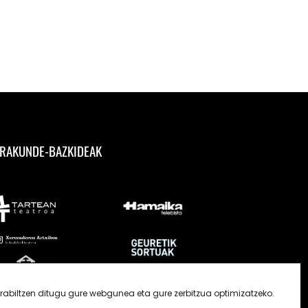
RAKUNDE-BAZKIDEAK
rabiltzen ditugu gure webgunea eta gure zerbitzua optimizatzeko.