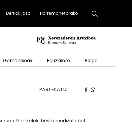
Berriak jaso
Harremanetarako
Gomendioak
Eguzkilore
Bloga
PARTEKATU:
usi zuen Martxelok: beste medizale bat