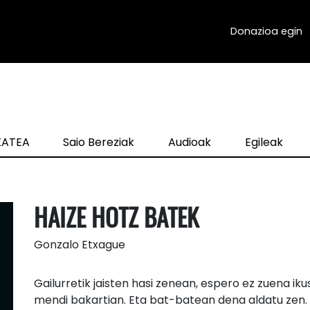
Donazioa egin
zKATEA
Saio Bereziak
Audioak
Egileak
HAIZE HOTZ BATEK
Gonzalo Etxague
Gailurretik jaisten hasi zenean, espero ez zuena ik
mendi bakartian. Eta bat-batean dena aldatu zen.