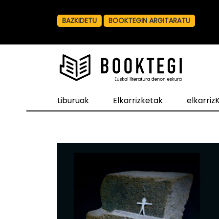
BAZKIDETU
BOOKTEGIN ARGITARATU
Liburuak
Elkarrizketak
elkarri