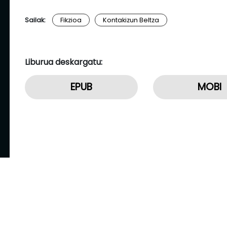
Sailak:
Fikzioa
Kontakizun Beltza
Liburua deskargatu:
EPUB
MOBI