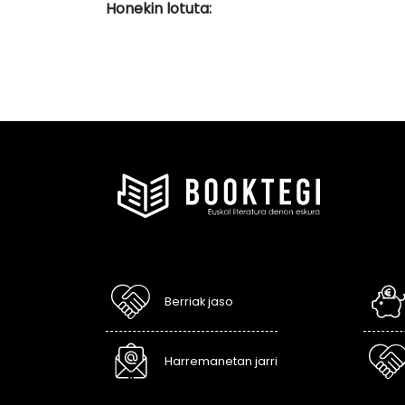
Honekin lotuta:
Berriak jaso
Harremanetan jarri