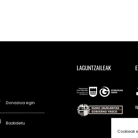
LAGUNTZAILEAK
E
Donazioa egin
Bazkidetu
Cookieak e