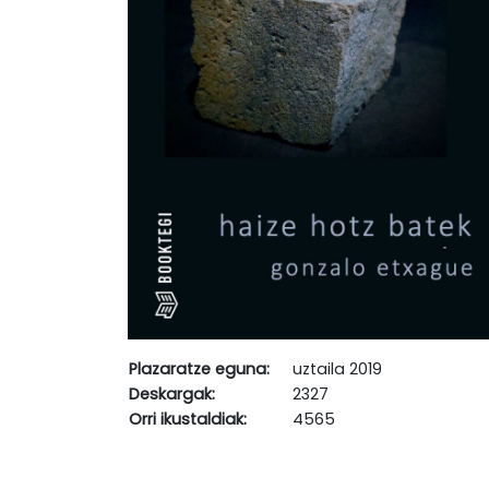
Plazaratze eguna:
uztaila 2019
Deskargak:
2327
Orri ikustaldiak:
4565