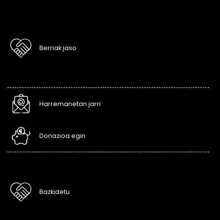
Berriak jaso
Harremanetan jarri
Donazioa egin
Bazkidetu