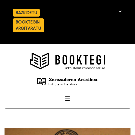
BAZKIDETU
☰
BOOKTEGIN
ARGITARATU
☰