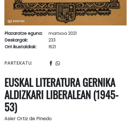
Plazaratze eguna:
martxoa 2021
Deskargak:
233
Orri ikustaldiak:
1621
PARTEKATU:
EUSKAL LITERATURA GERNIKA
ALDIZKARI LIBERALEAN (1945-
53)
Asier Ortiz de Pinedo