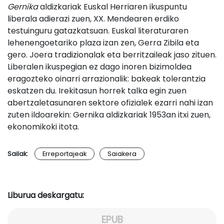
Gernika
aldizkariak Euskal Herriaren ikuspuntu
liberala adierazi zuen, XX. Mendearen erdiko
testuinguru gatazkatsuan. Euskal literaturaren
lehenengoetariko plaza izan zen, Gerra Zibila eta
gero. Joera tradizionalak eta berritzaileak jaso zituen.
Liberalen ikuspegian ez dago inoren bizimoldea
eragozteko oinarri arrazionalik: bakeak tolerantzia
eskatzen du. Irekitasun horrek talka egin zuen
abertzaletasunaren sektore ofizialek ezarri nahi izan
zuten ildoarekin: Gernika aldizkariak 1953an itxi zuen,
ekonomikoki itota.
Sailak:
Erreportajeak
Saiakera
Liburua deskargatu:
EPUB