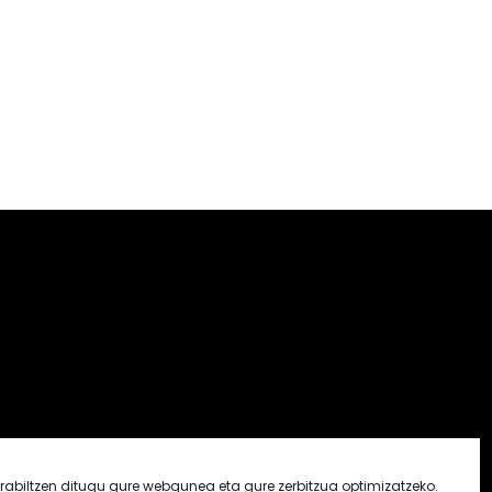
rabiltzen ditugu gure webgunea eta gure zerbitzua optimizatzeko.