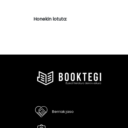
Honekin lotuta:
Berriak jaso