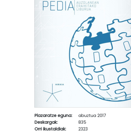
Plazaratze eguna:
abuztua 2017
Deskargak:
835
Orri ikustaldiak:
2323