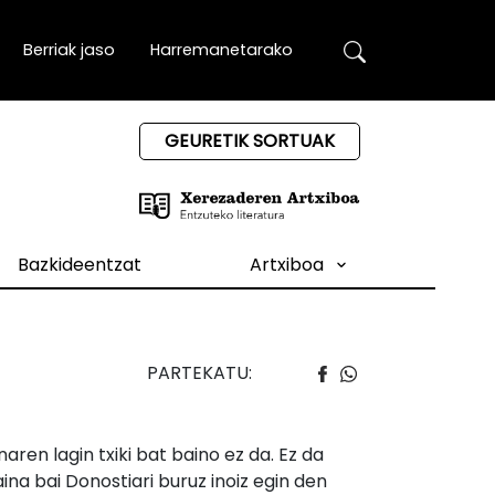
Berriak jaso
Harremanetarako
GEURETIK SORTUAK
Bazkideentzat
Artxiboa
PARTEKATU:
aren lagin txiki bat baino ez da. Ez da
ina bai Donostiari buruz inoiz egin den