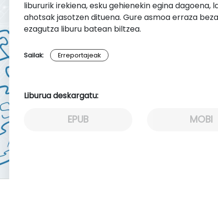
libururik irekiena, esku gehienekin egina dagoena, 
ahotsak jasotzen dituena. Gure asmoa erraza bezai
ezagutza liburu batean biltzea.
Sailak:
Erreportajeak
Liburua deskargatu:
EPUB
MOBI