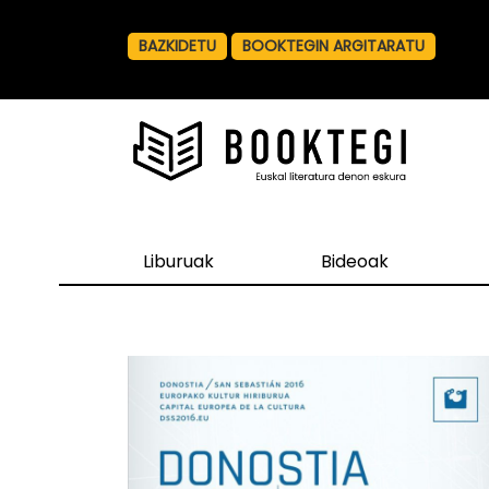
BAZKIDETU
BOOKTEGIN ARGITARATU
Liburuak
Bideoak