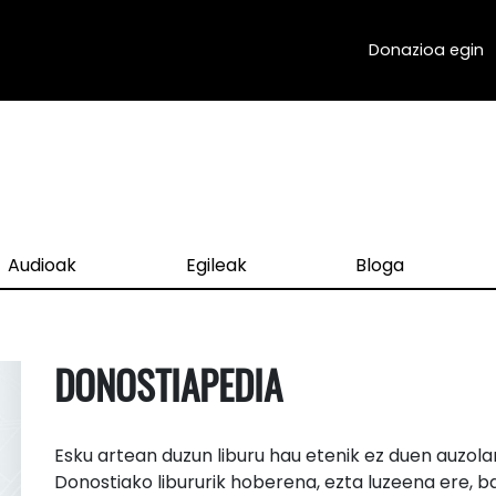
Donazioa egin
Audioak
Egileak
Bloga
DONOSTIAPEDIA
Esku artean duzun liburu hau etenik ez duen auzolan
Donostiako libururik hoberena, ezta luzeena ere, ba