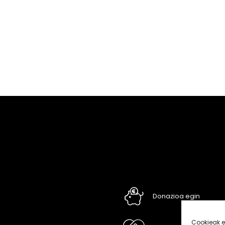
Donazioa egin
Cookieak e