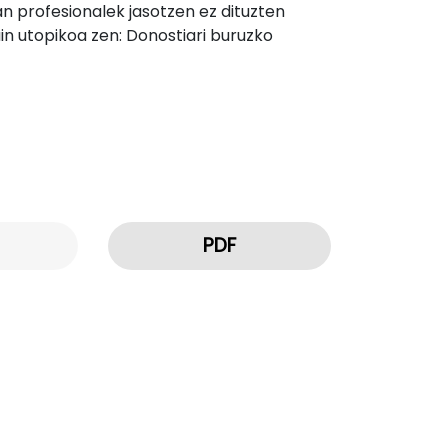
lan profesionalek jasotzen ez dituzten
n utopikoa zen: Donostiari buruzko
PDF