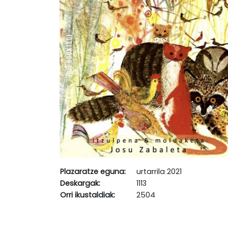
Plazaratze eguna:
urtarrila 2021
Deskargak:
1113
Orri ikustaldiak:
2504