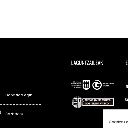
LAGUNTZAILEAK
E
Donazioa egin
Bazkidetu
Cookieak e