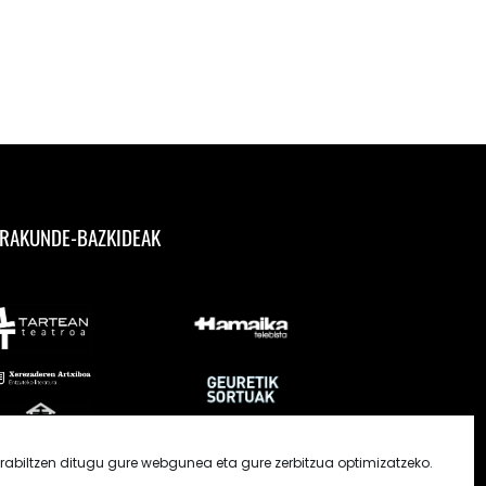
RAKUNDE-BAZKIDEAK
rabiltzen ditugu gure webgunea eta gure zerbitzua optimizatzeko.