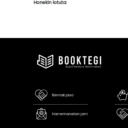
Honekin lotuta:
Berriak jaso
Harremanetan jarri