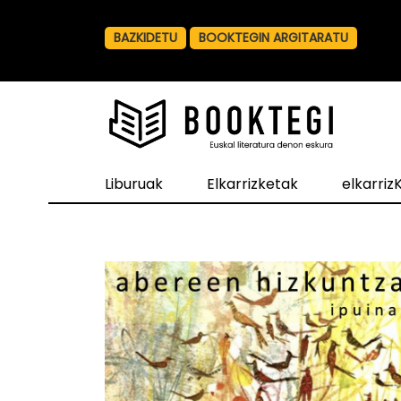
BAZKIDETU
BOOKTEGIN ARGITARATU
Liburuak
Elkarrizketak
elkarri