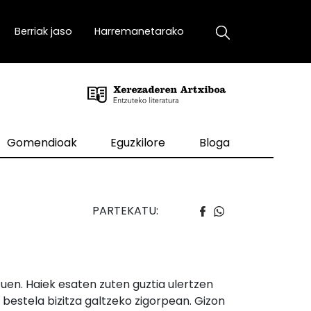
Berriak jaso
Harremanetarako
Gomendioak
Eguzkilore
Bloga
PARTEKATU:
uen. Haiek esaten zuten guztia ulertzen
r, bestela bizitza galtzeko zigorpean. Gizon