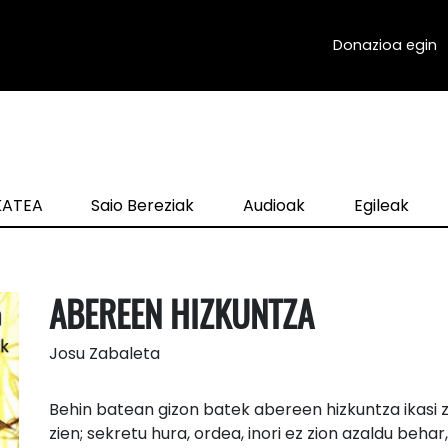
Donazioa egin
zKATEA
Saio Bereziak
Audioak
Egileak
ABEREEN HIZKUNTZA
Josu Zabaleta
Behin batean gizon batek abereen hizkuntza ikasi z
zien; sekretu hura, ordea, inori ez zion azaldu beha