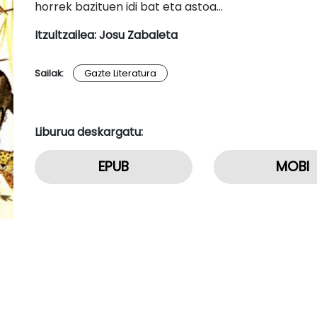
horrek bazituen idi bat eta astoa…
Itzultzailea: Josu Zabaleta
Sailak:
Gazte Literatura
Liburua deskargatu:
EPUB
MOBI