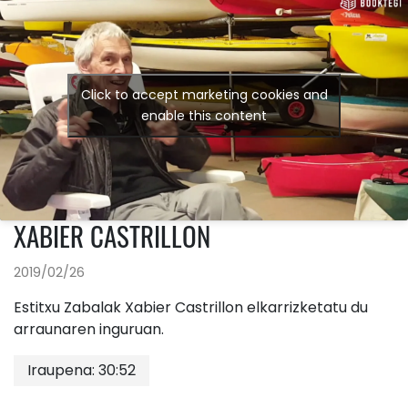
Click to accept marketing cookies and
enable this content
XABIER CASTRILLON
2019/02/26
Estitxu Zabalak Xabier Castrillon elkarrizketatu du
arraunaren inguruan.
Iraupena: 30:52