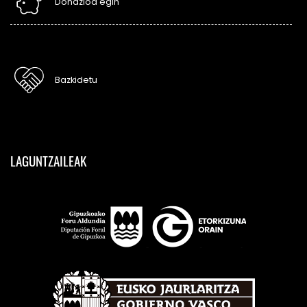
Donazioa egin
Bazkidetu
LAGUNTZAILEAK