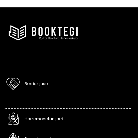
Berriak jaso
Harremanetan jarri