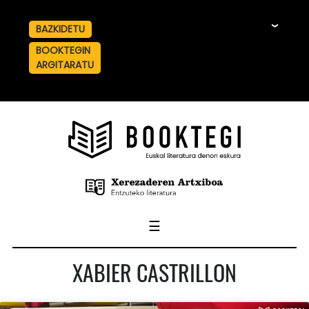
BAZKIDETU
☰
BOOKTEGIN
ARGITARATU
☰
XABIER CASTRILLON