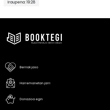
Iraupena: 19:28
Berriak jaso
Harremanetan jarri
Donazioa egin