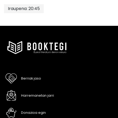
Iraupena: 20:45
Berriak jaso
Harremanetan jarri
Donazioa egin