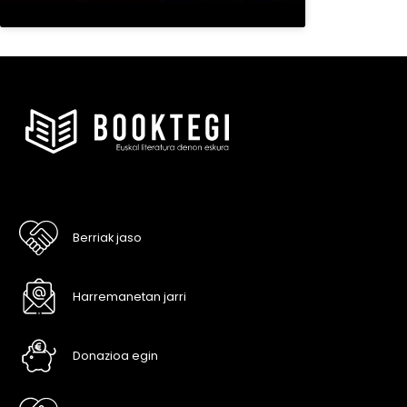
Berriak jaso
Harremanetan jarri
Donazioa egin