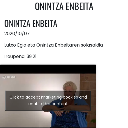
ONINTZA ENBEITA
ONINTZA ENBEITA
2020/10/07
Lutxo Egia eta Onintza Enbeitaren solasaldia
Iraupena: 39:21
Click to accept marketing cookies and
enable this content