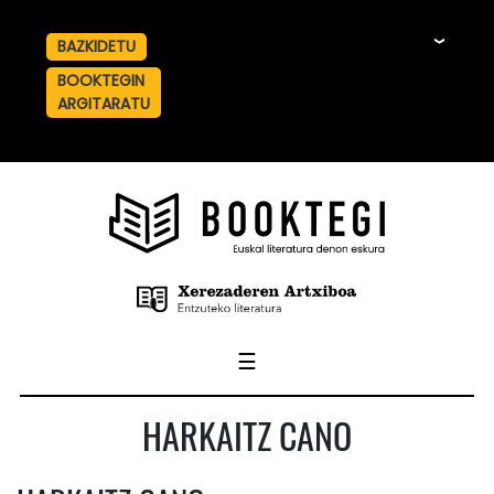
BAZKIDETU
☰
BOOKTEGIN
ARGITARATU
☰
HARKAITZ CANO