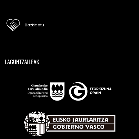
Bazkidetu
LAGUNTZAILEAK