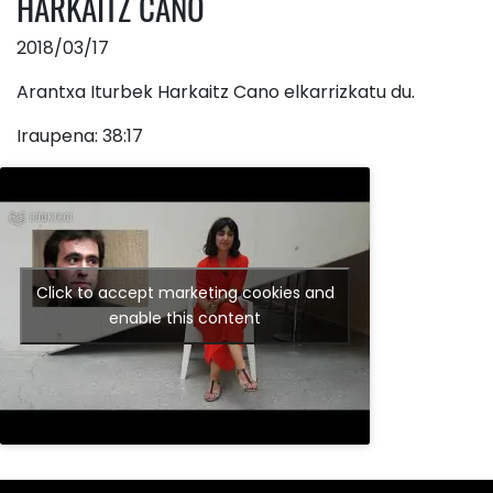
HARKAITZ CANO
2018/03/17
Arantxa Iturbek Harkaitz Cano elkarrizkatu du.
Iraupena: 38:17
Click to accept marketing cookies and
enable this content