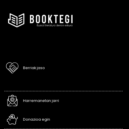
Berriak jaso
Harremanetan jarri
Donazioa egin