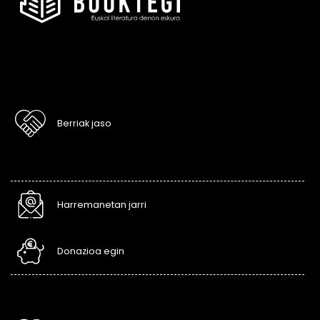
Berriak jaso
Harremanetan jarri
Donazioa egin