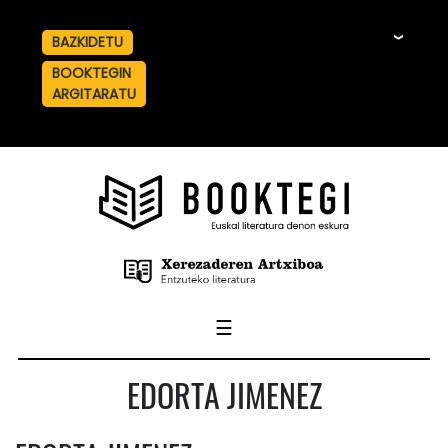
BAZKIDETU
☰
BOOKTEGIN
ARGITARATU
☰
EDORTA JIMENEZ