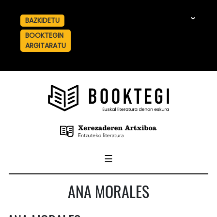
BAZKIDETU
☰
BOOKTEGIN
ARGITARATU
☰
ANA MORALES