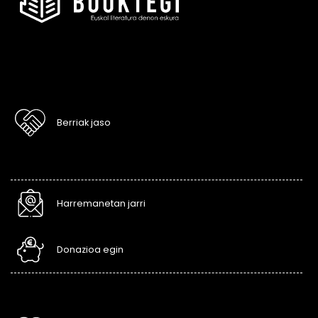
Berriak jaso
Harremanetan jarri
Donazioa egin