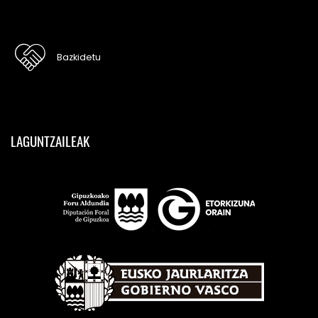
Bazkidetu
LAGUNTZAILEAK