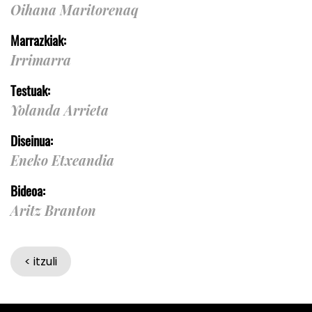
Oihana Maritorenaq
Marrazkiak:
Irrimarra
Testuak:
Yolanda Arrieta
Diseinua:
Eneko Etxeandia
Bideoa:
Aritz Branton
< itzuli