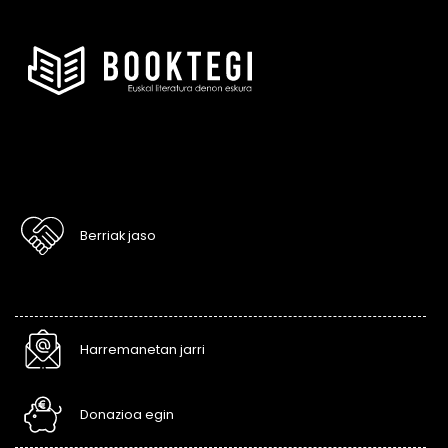
Berriak jaso
Harremanetan jarri
Donazioa egin