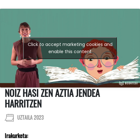
Click to accept marketing cookies and
enable this content
NOIZ HASI ZEN AZTIA JENDEA
HARRITZEN
UZTAILA 2023
Irakurketa: