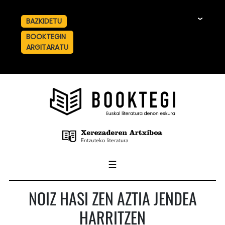
BAZKIDETU
☰
BOOKTEGIN
ARGITARATU
☰
NOIZ HASI ZEN AZTIA JENDEA
HARRITZEN