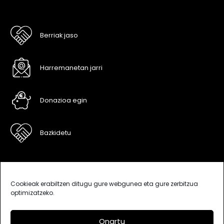
Berriak jaso
Harremanetan jarri
Donazioa egin
Bazkidetu
Cookieak erabiltzen ditugu gure webgunea eta gure zerbitzua
optimizatzeko.
Onartu