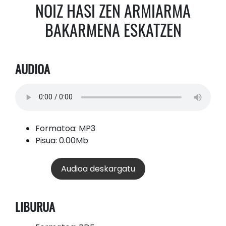
NOIZ HASI ZEN ARMIARMA
BAKARMENA ESKATZEN
AUDIOA
Formatoa: MP3
Pisua: 0.00Mb
Audioa deskargatu
LIBURUA