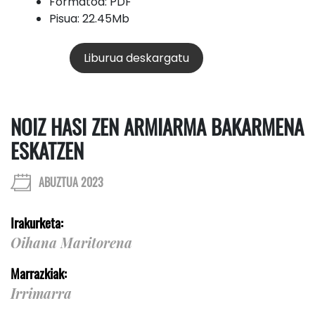
Formatoa: PDF
Pisua: 22.45Mb
Liburua deskargatu
NOIZ HASI ZEN ARMIARMA BAKARMENA
ESKATZEN
ABUZTUA 2023
Irakurketa:
Oihana Maritorena
Marrazkiak:
Irrimarra