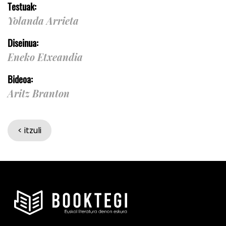
Testuak:
Yolanda Arrieta
Diseinua:
Eneko Etxeandia
Bideoa:
Aritz Branton
< itzuli