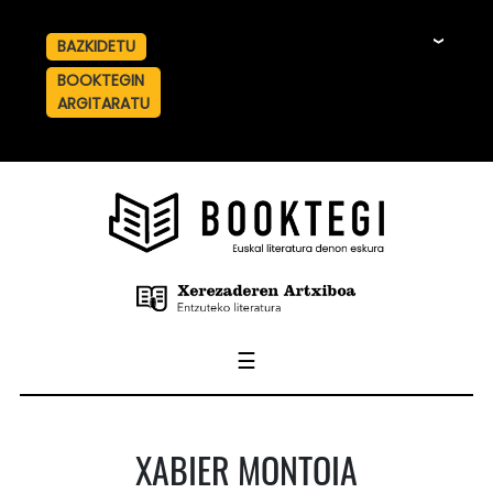
BAZKIDETU
☰
BOOKTEGIN
ARGITARATU
☰
XABIER MONTOIA