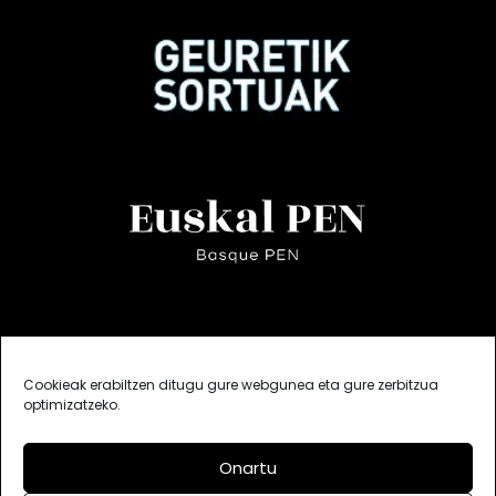
Cookieak erabiltzen ditugu gure webgunea eta gure zerbitzua
optimizatzeko.
Onartu