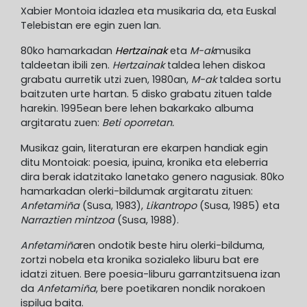
Xabier Montoia idazlea eta musikaria da, eta Euskal
Telebistan ere egin zuen lan.
80ko hamarkadan
Hertzainak
eta
M-ak
musika
taldeetan ibili zen.
Hertzainak
taldea lehen diskoa
grabatu aurretik utzi zuen, 1980an,
M-ak
taldea sortu
baitzuten urte hartan. 5 disko grabatu zituen talde
harekin. 1995ean bere lehen bakarkako albuma
argitaratu zuen:
Beti oporretan.
Musikaz gain, literaturan ere ekarpen handiak egin
ditu Montoiak: poesia, ipuina, kronika eta eleberria
dira berak idatzitako lanetako genero nagusiak. 80ko
hamarkadan olerki-bildumak argitaratu zituen:
Anfetamiña
(Susa, 1983),
Likantropo
(Susa, 1985) eta
Narraztien mintzoa
(Susa, 1988).
Anfetamiña
ren ondotik beste hiru olerki-bilduma,
zortzi nobela eta kronika sozialeko liburu bat ere
idatzi zituen. Bere poesia-liburu garrantzitsuena izan
da
Anfetamiña
, bere poetikaren nondik norakoen
ispilua baita.