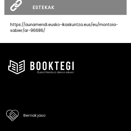
ESTEKAK
https://aunamendi.eusko-ikaskuntza.eus/eu/montoia-
xabier/ar-96686/
Berriak jaso