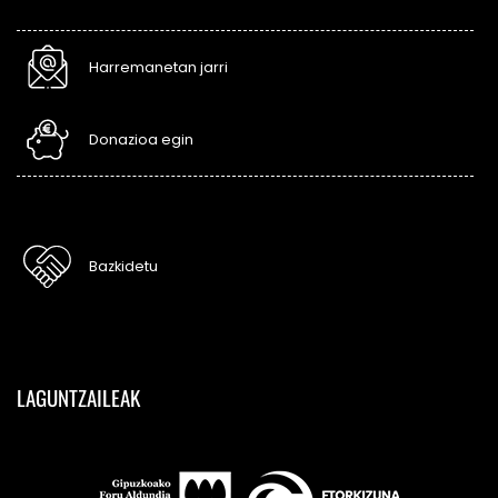
Harremanetan jarri
Donazioa egin
Bazkidetu
LAGUNTZAILEAK