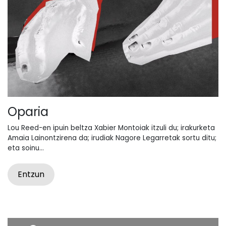
Oparia
Lou Reed-en ipuin beltza Xabier Montoiak itzuli du; irakurketa
Amaia Lainontzirena da; irudiak Nagore Legarretak sortu ditu;
eta soinu...
Entzun