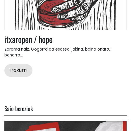
itxaropen / hope
Zarama naiz. Gogorra da esatea, jakina, baina onartu
beharra...
Irakurri
Saio bereziak