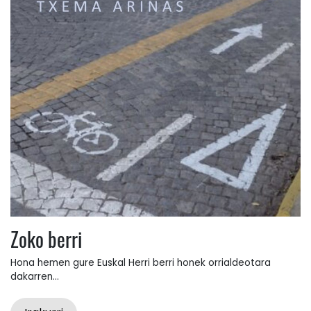
Zoko berri
Hona hemen gure Euskal Herri berri honek orrialdeotara
dakarren...