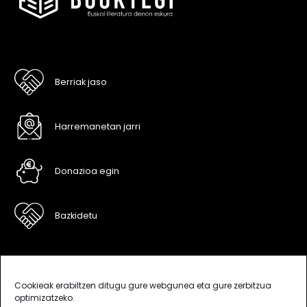
Berriak jaso
Harremanetan jarri
Donazioa egin
Bazkidetu
Cookieak erabiltzen ditugu gure webgunea eta gure zerbitzua
optimizatzeko.