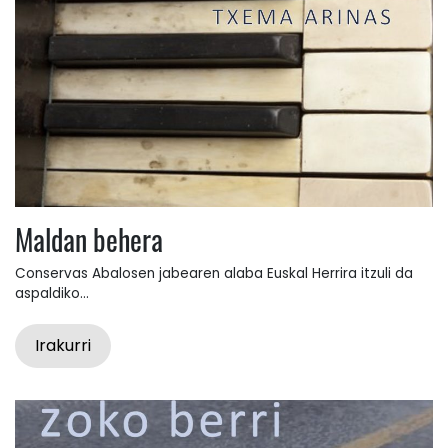
Maldan behera
Conservas Abalosen jabearen alaba Euskal Herrira itzuli da
aspaldiko...
Irakurri