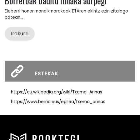
Borreroak baditu milaka aurpegi
Eleberri honen nondik norakoak ETAren ekintz ezin zitalago
batean...
Irakurri
ESTEKAK
https://eu.wikipedia.org/wiki/Txema_Arinas
https://www.berria.eus/egilea/txema_arinas