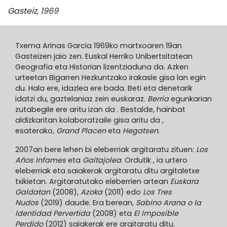
Gasteiz, 1969
Txema Arinas Garcia 1969ko martxoaren 19an
Gasteizen jaio zen. Euskal Herriko Unibertsitatean
Geografia eta Historian lizentziaduna da. Azken
urteetan Bigarren Hezkuntzako irakasle gisa lan egin
du. Hala ere, idazlea ere bada. Beti eta denetarik
idatzi du, gaztelaniaz zein euskaraz.
Berria
egunkarian
zutabegile ere aritu izan da . Bestalde, hainbat
aldizkaritan kolaboratzaile gisa aritu da ,
esaterako,
Grand Placen
eta
Hegatsen
.
2007an bere lehen bi eleberriak argitaratu zituen:
Los
Años Infames
eta
Gaitajolea
. Ordutik , ia urtero
eleberriak eta saiakerak argitaratu ditu argitaletxe
txikietan. Argitaratutako eleberrien artean
Euskara
Galdatan
(2008),
Azoka
(2011) edo
Los Tres
Nudos
(2019) daude. Era berean,
Sabino Arana o la
Identidad Pervertida
(2008) eta
El Imposible
Perdido
(2012) saiakerak ere argitaratu ditu.