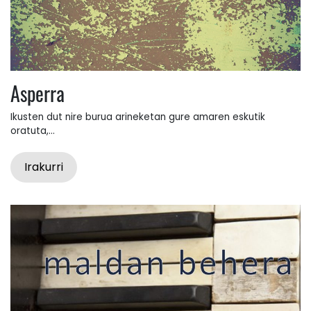
Asperra
Ikusten dut nire burua arineketan gure amaren eskutik
oratuta,...
Irakurri