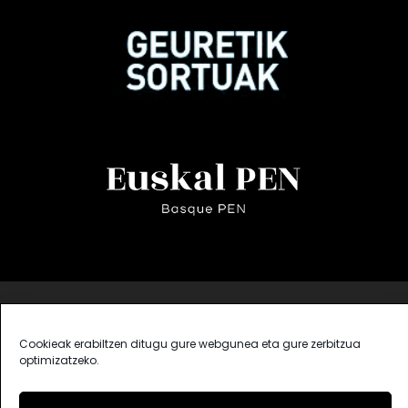
Cookieak erabiltzen ditugu gure webgunea eta gure zerbitzua
optimizatzeko.