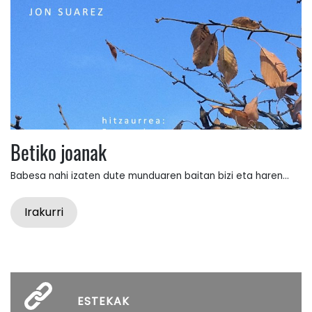
Betiko joanak
Babesa nahi izaten dute munduaren baitan bizi eta haren...
Irakurri
ESTEKAK