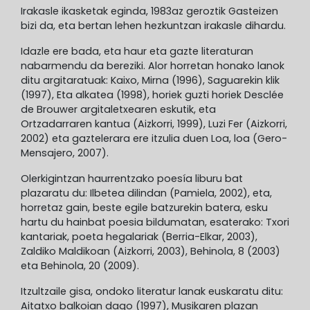
Irakasle ikasketak eginda, 1983az geroztik Gasteizen
bizi da, eta bertan lehen hezkuntzan irakasle dihardu.
Idazle ere bada, eta haur eta gazte literaturan
nabarmendu da bereziki. Alor horretan honako lanok
ditu argitaratuak: Kaixo, Mirna (1996), Saguarekin klik
(1997), Eta alkatea (1998), horiek guzti horiek Desclée
de Brouwer argitaletxearen eskutik, eta
Ortzadarraren kantua (Aizkorri, 1999), Luzi Fer (Aizkorri,
2002) eta gaztelerara ere itzulia duen Loa, loa (Gero-
Mensajero, 2007).
Olerkigintzan haurrentzako poesía liburu bat
plazaratu du: Ilbetea dilindan (Pamiela, 2002), eta,
horretaz gain, beste egile batzurekin batera, esku
hartu du hainbat poesia bildumatan, esaterako: Txori
kantariak, poeta hegalariak (Berria-Elkar, 2003),
Zaldiko Maldikoan (Aizkorri, 2003), Behinola, 8 (2003)
eta Behinola, 20 (2009).
Itzultzaile gisa, ondoko literatur lanak euskaratu ditu:
Aitatxo balkoian dago (1997), Musikaren plazan