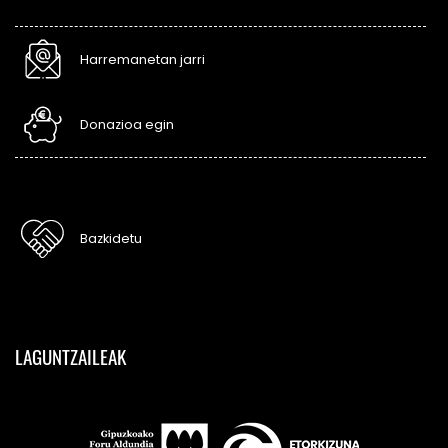
Harremanetan jarri
Donazioa egin
Bazkidetu
LAGUNTZAILEAK