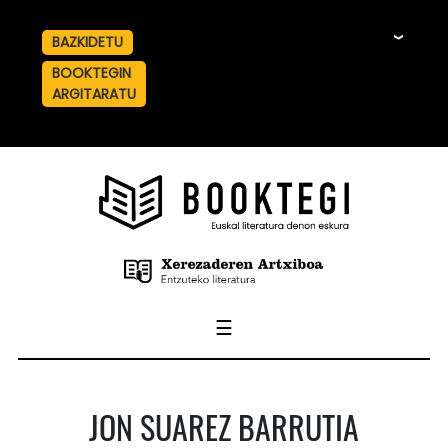
BAZKIDETU
☰
BOOKTEGIN
ARGITARATU
☰
JON SUAREZ BARRUTIA