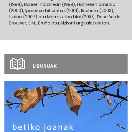
(1999), Baleen haranean (1999), Hameken ametsa
(2000), Ipurditxo bihurritxo (2001), Ilbehera (2003),
Luxion (2007) eta Marrazkitan blai (2010), Desclée de
Brouwer, S.M., Bruño eta Aizkorri argitaletxeetan.
LIBURUAK