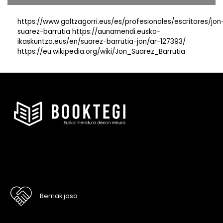
https://www.galtzagorri.eus/es/profesionales/escritores/jon
suarez-barrutia https://aunamendi.eusko-
ikaskuntza.eus/en/suarez-barrutia-jon/ar-127393/
https://eu.wikipedia.org/wiki/Jon_Suarez_Barrutia
Berriak jaso