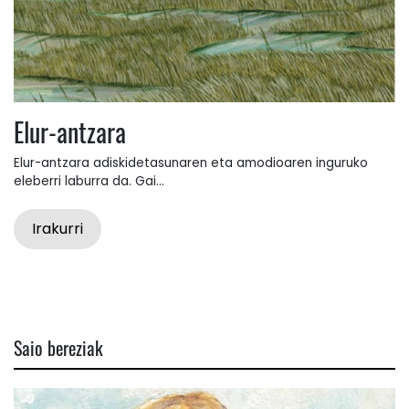
Elur-antzara
Elur-antzara adiskidetasunaren eta amodioaren inguruko
eleberri laburra da. Gai...
Irakurri
Saio bereziak