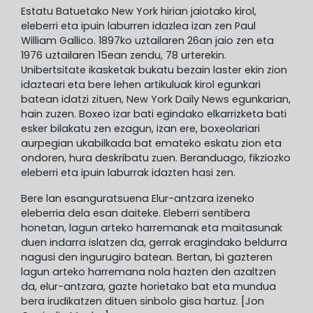
Estatu Batuetako New York hirian jaiotako kirol,
eleberri eta ipuin laburren idazlea izan zen Paul
William Gallico. 1897ko uztailaren 26an jaio zen eta
1976 uztailaren 15ean zendu, 78 urterekin.
Unibertsitate ikasketak bukatu bezain laster ekin zion
idazteari eta bere lehen artikuluak kirol egunkari
batean idatzi zituen, New York Daily News egunkarian,
hain zuzen. Boxeo izar bati egindako elkarrizketa bati
esker bilakatu zen ezagun, izan ere, boxeolariari
aurpegian ukabilkada bat emateko eskatu zion eta
ondoren, hura deskribatu zuen. Beranduago, fikziozko
eleberri eta ipuin laburrak idazten hasi zen.
Bere lan esanguratsuena Elur-antzara izeneko
eleberria dela esan daiteke. Eleberri sentibera
honetan, lagun arteko harremanak eta maitasunak
duen indarra islatzen da, gerrak eragindako beldurra
nagusi den ingurugiro batean. Bertan, bi gazteren
lagun arteko harremana nola hazten den azaltzen
da, elur-antzara, gazte horietako bat eta mundua
bera irudikatzen dituen sinbolo gisa hartuz. [Jon