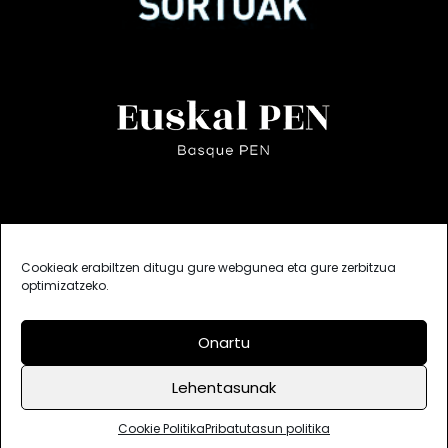
Cookieak erabiltzen ditugu gure webgunea eta gure zerbitzua
optimizatzeko.
Onartu
Lehentasunak
Bisitak: 639477
Deskargak: 341761
Cookie Politika
Lege oharra
Pribatutasun politika
Cookie Politika
Pribatutasun politika