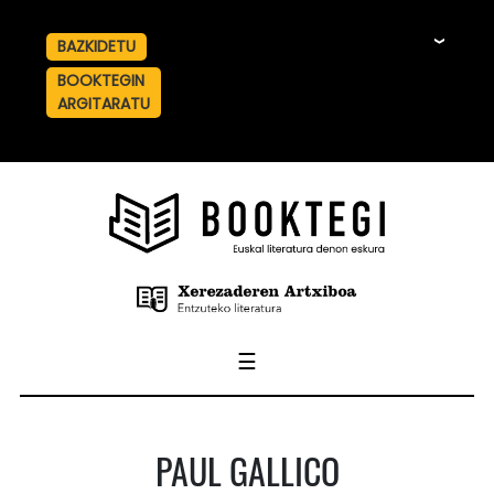
BAZKIDETU
☰
BOOKTEGIN
ARGITARATU
☰
PAUL GALLICO