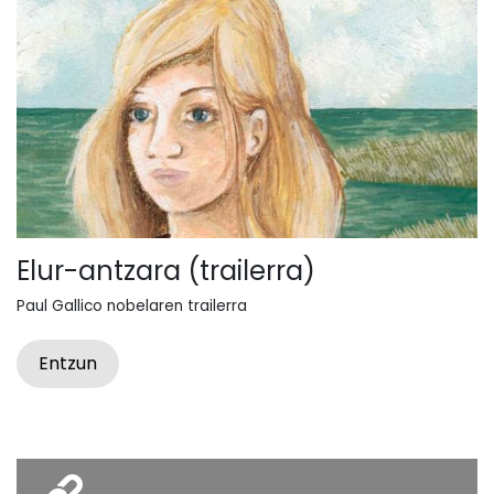
Elur-antzara (trailerra)
Paul Gallico nobelaren trailerra
Entzun