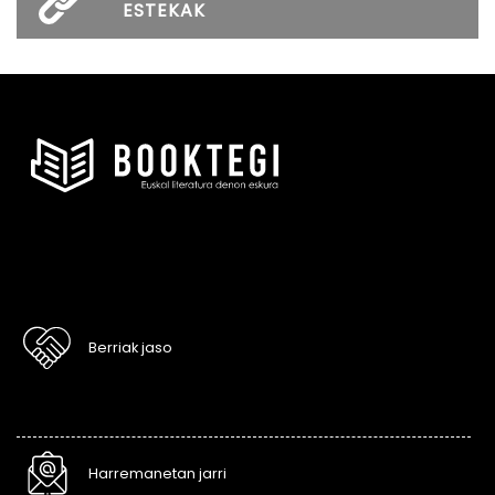
ESTEKAK
Berriak jaso
Harremanetan jarri