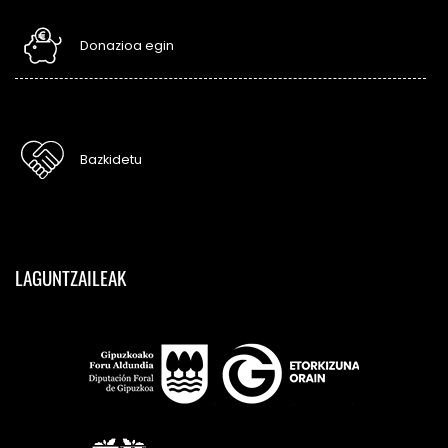
Donazioa egin
Bazkidetu
LAGUNTZAILEAK