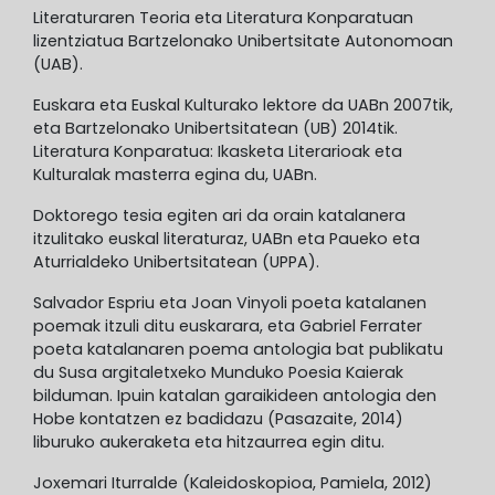
Literaturaren Teoria eta Literatura Konparatuan
lizentziatua Bartzelonako Unibertsitate Autonomoan
(UAB).
Euskara eta Euskal Kulturako lektore da UABn 2007tik,
eta Bartzelonako Unibertsitatean (UB) 2014tik.
Literatura Konparatua: Ikasketa Literarioak eta
Kulturalak masterra egina du, UABn.
Doktorego tesia egiten ari da orain katalanera
itzulitako euskal literaturaz, UABn eta Paueko eta
Aturrialdeko Unibertsitatean (UPPA).
Salvador Espriu eta Joan Vinyoli poeta katalanen
poemak itzuli ditu euskarara, eta Gabriel Ferrater
poeta katalanaren poema antologia bat publikatu
du Susa argitaletxeko Munduko Poesia Kaierak
bilduman. Ipuin katalan garaikideen antologia den
Hobe kontatzen ez badidazu (Pasazaite, 2014)
liburuko aukeraketa eta hitzaurrea egin ditu.
Joxemari Iturralde (Kaleidoskopioa, Pamiela, 2012)