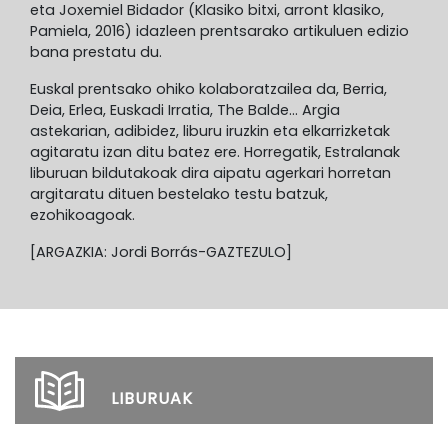
eta Joxemiel Bidador (Klasiko bitxi, arront klasiko,
Pamiela, 2016) idazleen prentsarako artikuluen edizio
bana prestatu du.
Euskal prentsako ohiko kolaboratzailea da, Berria,
Deia, Erlea, Euskadi Irratia, The Balde… Argia
astekarian, adibidez, liburu iruzkin eta elkarrizketak
agitaratu izan ditu batez ere. Horregatik, Estralanak
liburuan bildutakoak dira aipatu agerkari horretan
argitaratu dituen bestelako testu batzuk,
ezohikoagoak.
[ARGAZKIA: Jordi Borrás-GAZTEZULO]
LIBURUAK