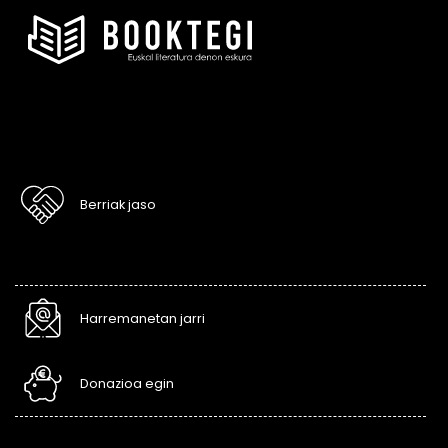
Berriak jaso
Harremanetan jarri
Donazioa egin