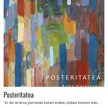
Posteritatea
“Ez da arraroa parranda baten erdian, bidaia batean edo...