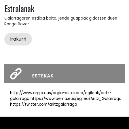
Estralanak
Galarragaren estiloa baita, jende guapoak gidatzen duen
Range Rover...
Irakurri
ESTEKAK
http://www.argia.eus/argia-astekaria/egileak/aritz-
galarraga https://www.berria.eus/egilea/Aritz_Galarraga
https://twitter.com/aritzgalarraga