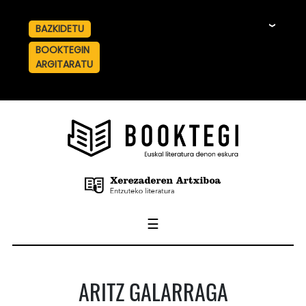
BAZKIDETU
☰
BOOKTEGIN
ARGITARATU
☰
ARITZ GALARRAGA