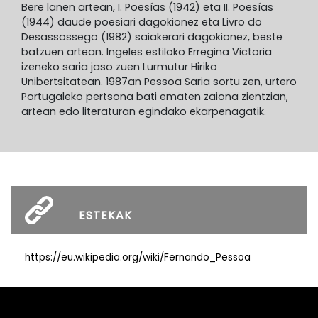
Bere lanen artean, I. Poesías (1942) eta II. Poesías
(1944) daude poesiari dagokionez eta Livro do
Desassossego (1982) saiakerari dagokionez, beste
batzuen artean. Ingeles estiloko Erregina Victoria
izeneko saria jaso zuen Lurmutur Hiriko
Unibertsitatean. 1987an Pessoa Saria sortu zen, urtero
Portugaleko pertsona bati ematen zaiona zientzian,
artean edo literaturan egindako ekarpenagatik.
ESTEKAK
https://eu.wikipedia.org/wiki/Fernando_Pessoa