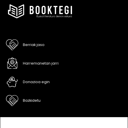
Berriak jaso
Harremanetan jarri
Donazioa egin
Bazkidetu