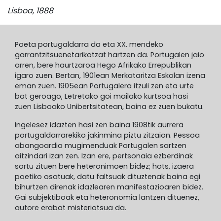
Lisboa, 1888
Poeta portugaldarra da eta XX. mendeko
garrantzitsuenetarikotzat hartzen da. Portugalen jaio
arren, bere haurtzaroa Hego Afrikako Errepublikan
igaro zuen. Bertan, 1901ean Merkataritza Eskolan izena
eman zuen. 1905ean Portugalera itzuli zen eta urte
bat geroago, Letretako goi mailako kurtsoa hasi
zuen Lisboako Unibertsitatean, baina ez zuen bukatu.
Ingelesez idazten hasi zen baina 1908tik aurrera
portugaldarrarekiko jakinmina piztu zitzaion. Pessoa
abangoardia mugimenduak Portugalen sartzen
aitzindari izan zen. Izan ere, pertsonaia ezberdinak
sortu zituen bere heteronimoen bidez; hots, izaera
poetiko osatuak, datu faltsuak dituztenak baina egi
bihurtzen direnak idazlearen manifestazioaren bidez.
Gai subjektiboak eta heteronomia lantzen dituenez,
autore erabat misteriotsua da.