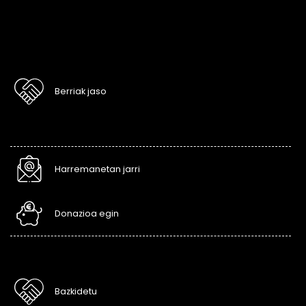
Berriak jaso
Harremanetan jarri
Donazioa egin
Bazkidetu