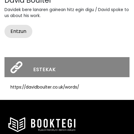
David Boulter
Davidek bere lanaren gainean hitz egin digu / David spoke to
us about his work.
Entzun
ESTEKAK
https://davidboulter.co.uk/words/