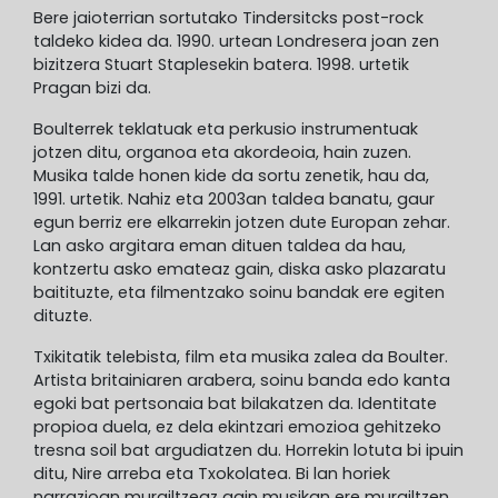
Bere jaioterrian sortutako Tindersitcks post-rock
taldeko kidea da. 1990. urtean Londresera joan zen
bizitzera Stuart Staplesekin batera. 1998. urtetik
Pragan bizi da.
Boulterrek teklatuak eta perkusio instrumentuak
jotzen ditu, organoa eta akordeoia, hain zuzen.
Musika talde honen kide da sortu zenetik, hau da,
1991. urtetik. Nahiz eta 2003an taldea banatu, gaur
egun berriz ere elkarrekin jotzen dute Europan zehar.
Lan asko argitara eman dituen taldea da hau,
kontzertu asko emateaz gain, diska asko plazaratu
baitituzte, eta filmentzako soinu bandak ere egiten
dituzte.
Txikitatik telebista, film eta musika zalea da Boulter.
Artista britainiaren arabera, soinu banda edo kanta
egoki bat pertsonaia bat bilakatzen da. Identitate
propioa duela, ez dela ekintzari emozioa gehitzeko
tresna soil bat argudiatzen du. Horrekin lotuta bi ipuin
ditu, Nire arreba eta Txokolatea. Bi lan horiek
narrazioan murgiltzeaz gain musikan ere murgiltzen