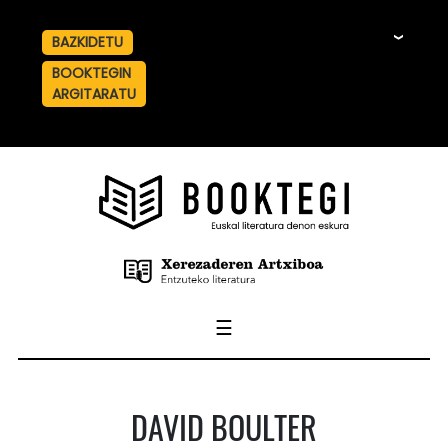
BAZKIDETU
☰
BOOKTEGIN
ARGITARATU
☰
DAVID BOULTER