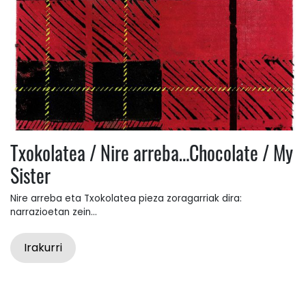
Txokolatea / Nire arreba…Chocolate / My
Sister
Nire arreba eta Txokolatea pieza zoragarriak dira:
narrazioetan zein...
Irakurri