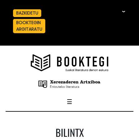
BAZKIDETU
☰
BOOKTEGIN
ARGITARATU
☰
BILINTX