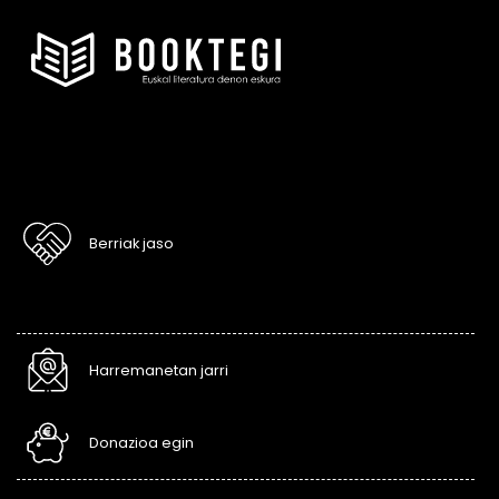
Berriak jaso
Harremanetan jarri
Donazioa egin