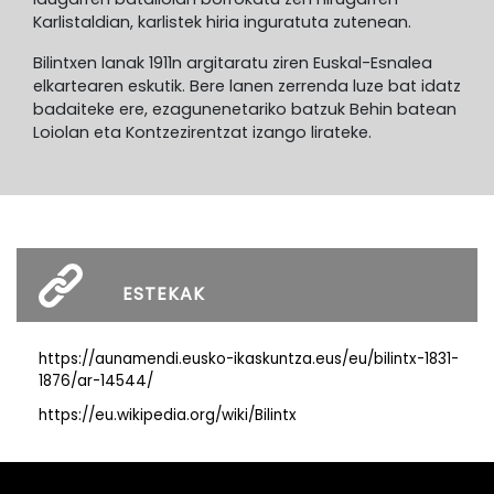
Karlistaldian, karlistek hiria inguratuta zutenean.
Bilintxen lanak 1911n argitaratu ziren Euskal-Esnalea
elkartearen eskutik. Bere lanen zerrenda luze bat idatz
badaiteke ere, ezagunenetariko batzuk Behin batean
Loiolan eta Kontzezirentzat izango lirateke.
ESTEKAK
https://aunamendi.eusko-ikaskuntza.eus/eu/bilintx-1831-
1876/ar-14544/
https://eu.wikipedia.org/wiki/Bilintx