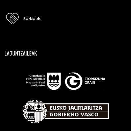
Bazkidetu
LAGUNTZAILEAK