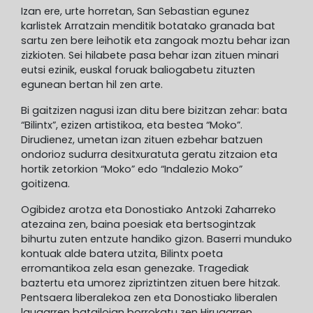
Izan ere, urte horretan, San Sebastian egunez
karlistek Arratzain menditik botatako granada bat
sartu zen bere leihotik eta zangoak moztu behar izan
zizkioten. Sei hilabete pasa behar izan zituen minari
eutsi ezinik, euskal foruak baliogabetu zituzten
egunean bertan hil zen arte.
Bi gaitzizen nagusi izan ditu bere bizitzan zehar: bata
“Bilintx”, ezizen artistikoa, eta bestea “Moko”.
Dirudienez, umetan izan zituen ezbehar batzuen
ondorioz sudurra desitxuratuta geratu zitzaion eta
hortik zetorkion “Moko” edo “Indalezio Moko”
goitizena.
Ogibidez arotza eta Donostiako Antzoki Zaharreko
atezaina zen, baina poesiak eta bertsogintzak
bihurtu zuten entzute handiko gizon. Baserri munduko
kontuak alde batera utzita, Bilintx poeta
erromantikoa zela esan genezake. Tragediak
baztertu eta umorez zipriztintzen zituen bere hitzak.
Pentsaera liberalekoa zen eta Donostiako liberalen
laugarren batailoian borrokatu zen Hirugarren