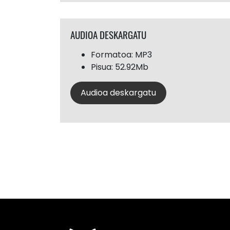
AUDIOA DESKARGATU
Formatoa: MP3
Pisua: 52.92Mb
Audioa deskargatu