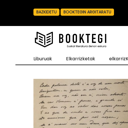
BAZKIDETU
BOOKTEGIN ARGITARATU
Liburuak
Elkarrizketak
elkarri