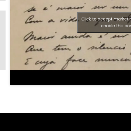
Click to accept marketi
enable this co