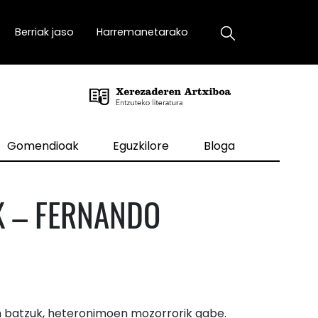
Berriak jaso
Harremanetarako
Gomendioak
Eguzkilore
Bloga
 – FERNANDO
an batzuk, heteronimoen mozorrorik gabe.