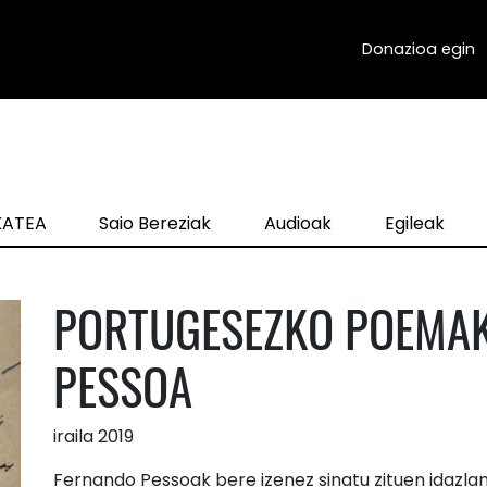
Donazioa egin
zKATEA
Saio Bereziak
Audioak
Egileak
PORTUGESEZKO POEMAK
PESSOA
iraila 2019
Fernando Pessoak bere izenez sinatu zituen idazl