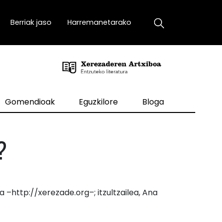
Berriak jaso
Harremanetarako
Gomendioak
Eguzkilore
Bloga
?
–http://xerezade.org–; itzultzailea, Ana