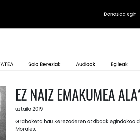
Donazioa egin
zKATEA
Saio Bereziak
Audioak
Egileak
EZ NAIZ EMAKUMEA ALA
uztaila 2019
Grabaketa hau Xerezaderen atxiboak egindakoa da 
Morales.