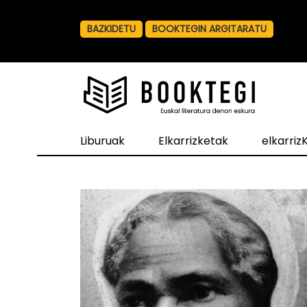
BAZKIDETU
BOOKTEGIN ARGITARATU
Liburuak
Elkarrizketak
elkarri