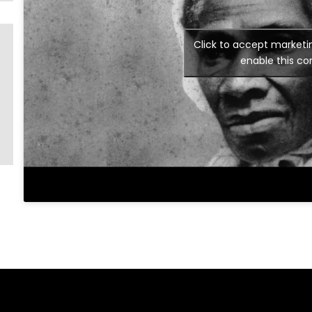
Click to accept marketi
enable this co