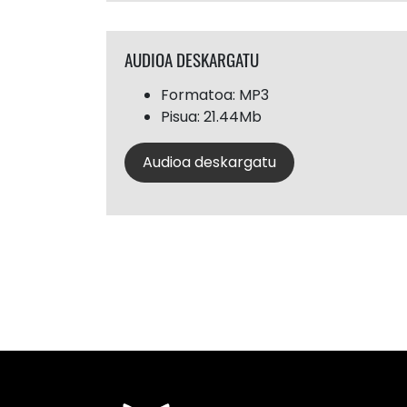
AUDIOA DESKARGATU
Formatoa: MP3
Pisua: 21.44Mb
Audioa deskargatu