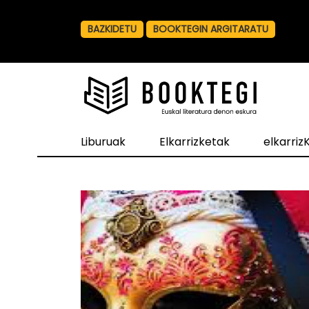
BAZKIDETU
BOOKTEGIN ARGITARATU
Liburuak
Elkarrizketak
elkarri