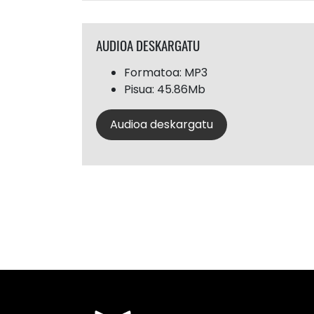
AUDIOA DESKARGATU
Formatoa: MP3
Pisua: 45.86Mb
Audioa deskargatu