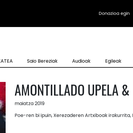
Donazioa egin
zKATEA
Saio Bereziak
Audioak
Egileak
AMONTILLADO UPELA & 
maiatza 2019
Poe-ren bi ipuin, Xerezaderen Artxiboak irakurrita