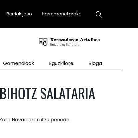
Berriak jaso
Harremanetarako
Gomendioak
Eguzkilore
Bloga
BIHOTZ SALATARIA
, Koro Navarroren itzulpenean.