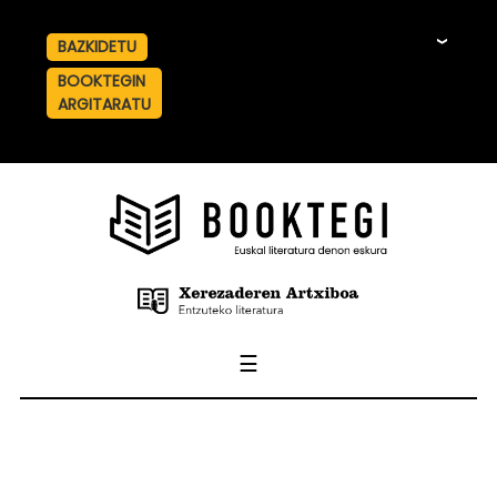
BAZKIDETU
☰
BOOKTEGIN
ARGITARATU
☰