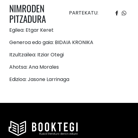
NIMRODEN
PARTEKATU:
PITZADURA
Egilea: Etgar Keret
Generoa edo gaia: BIDAIA KRONIKA
Itzultzailea: Itziar Otegi
Ahotsa: Ana Morales
Edizioa: Jasone Larrinaga