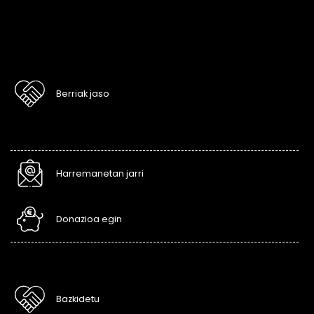
Berriak jaso
Harremanetan jarri
Donazioa egin
Bazkidetu