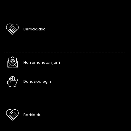
Berriak jaso
Harremanetan jarri
Donazioa egin
Bazkidetu