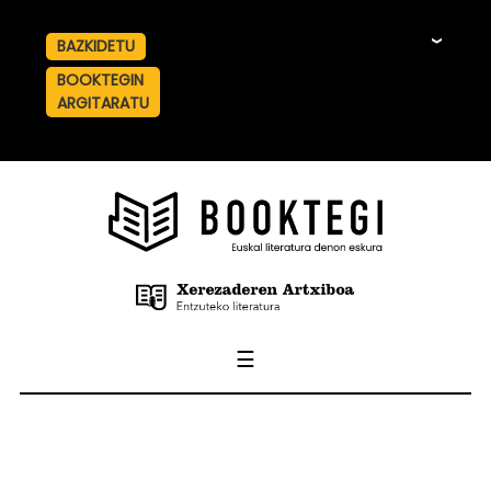
BAZKIDETU
☰
BOOKTEGIN
ARGITARATU
☰