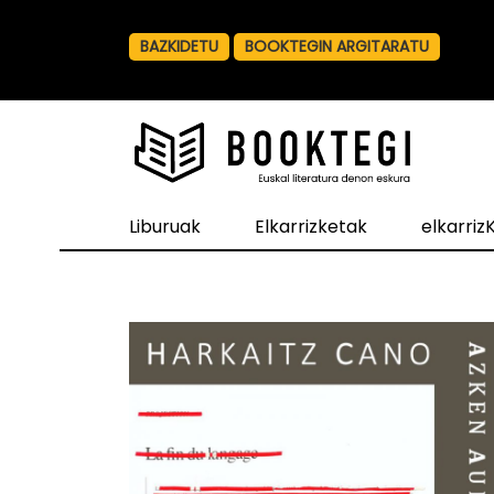
BAZKIDETU
BOOKTEGIN ARGITARATU
Liburuak
Elkarrizketak
elkarri