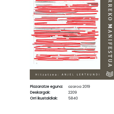
Plazaratze eguna:
azaroa 2019
Deskargak:
2209
Orri ikustaldiak:
5840