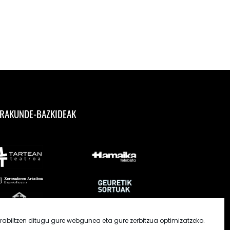
RAKUNDE-BAZKIDEAK
rabiltzen ditugu gure webgunea eta gure zerbitzua optimizatzeko.