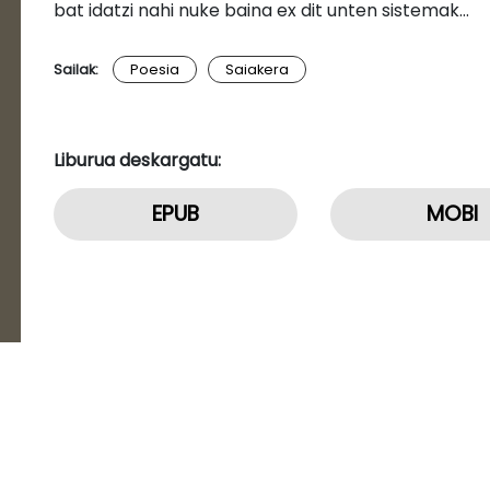
bat idatzi nahi nuke baina ex dit unten sistemak…
Sailak:
Poesia
Saiakera
Liburua deskargatu:
EPUB
MOBI