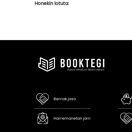
Honekin lotuta:
Berriak jaso
Harremanetan jarri