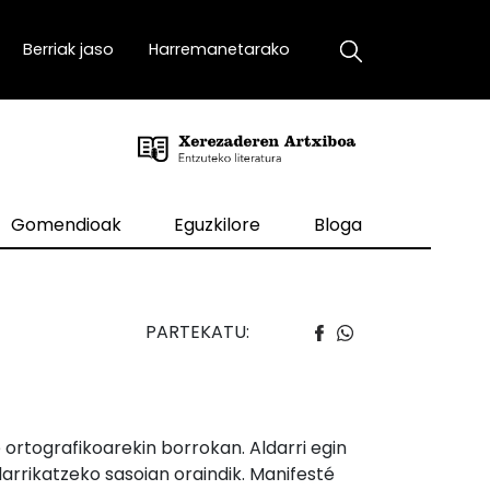
Berriak jaso
Harremanetarako
Gomendioak
Eguzkilore
Bloga
PARTEKATU:
 ortografikoarekin borrokan. Aldarri egin
darrikatzeko sasoian oraindik. Manifesté