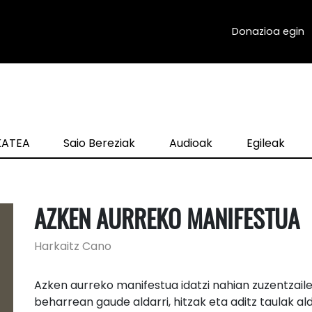
Donazioa egin
zKATEA
Saio Bereziak
Audioak
Egileak
AZKEN AURREKO MANIFESTUA
Harkaitz Cano
Azken aurreko manifestua idatzi nahian zuzentzaile
beharrean gaude aldarri, hitzak eta aditz taulak al