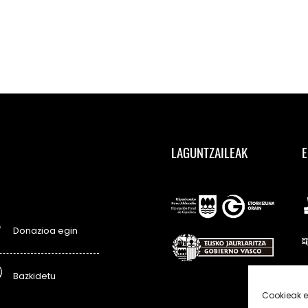
LAGUNTZAILEAK
E
Donazioa egin
Bazkidetu
Cookieak e